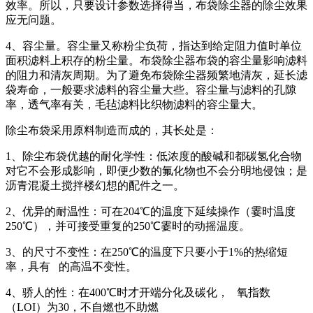
效率。所以，只要设计参数选择得当，布袋除尘器的除尘效果
应无问题。
4、容尘量。容尘量又称粉尘负荷，指达到给定阻力值时单位
面积滤料上积存的粉尘量。布袋除尘器布袋的容尘量影响滤料
的阻力和清灰周期。为了避免布袋除尘器频繁地清灰，延长滤
袋寿命，一般要求滤料的容尘量大些。容尘量与滤料的孔隙
率，透气率有关，毛毡滤料比织物滤料的容尘量大。
除尘布袋采用原料制造而成的，其长处是：
1、除尘布袋优越的耐化学性：低浓度的酸碱和都碳氢化合物
对它不会形成影响，即便少数的氟化物也不会分明地侵蚀；是
沥青混凝土搅拌楼幻想的配件之一。
2、优异的耐温性：可在204℃的温度下延续操作（霎时温度
250℃），并可接受重复的250℃霎时的动摇温度。
3、的尺寸不变性：在250℃的温度下只要小于1%的热缩短
率，具有 的高温不变性。
4、骄人的性：在400℃时才开端分化及碳化， 氧指数
（LOI）为30，不自燃也不助燃