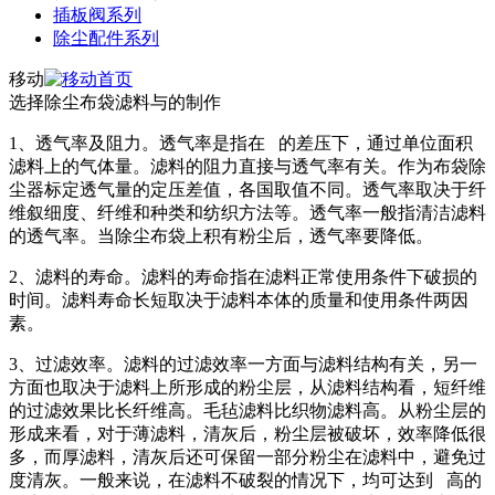
插板阀系列
除尘配件系列
移动
选择除尘布袋滤料与的制作
1、透气率及阻力。透气率是指在 的差压下，通过单位面积
滤料上的气体量。滤料的阻力直接与透气率有关。作为布袋除
尘器标定透气量的定压差值，各国取值不同。透气率取决于纤
维叙细度、纤维和种类和纺织方法等。透气率一般指清洁滤料
的透气率。当除尘布袋上积有粉尘后，透气率要降低。
2、滤料的寿命。滤料的寿命指在滤料正常使用条件下破损的
时间。滤料寿命长短取决于滤料本体的质量和使用条件两因
素。
3、过滤效率。滤料的过滤效率一方面与滤料结构有关，另一
方面也取决于滤料上所形成的粉尘层，从滤料结构看，短纤维
的过滤效果比长纤维高。毛毡滤料比织物滤料高。从粉尘层的
形成来看，对于薄滤料，清灰后，粉尘层被破坏，效率降低很
多，而厚滤料，清灰后还可保留一部分粉尘在滤料中，避免过
度清灰。一般来说，在滤料不破裂的情况下，均可达到 高的